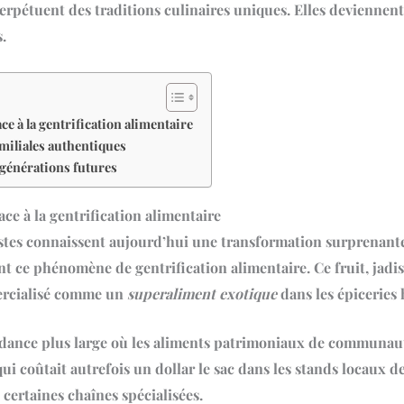
rpétuent des traditions culinaires uniques. Elles deviennen
.
ce à la gentrification alimentaire
amiliales authentiques
 générations futures
ace à la gentrification alimentaire
stes connaissent aujourd’hui une transformation surprenant
ement ce phénomène de
gentrification alimentaire
. Ce fruit, jad
ercialisé comme un
superaliment exotique
dans les épiceries
dance plus large où les
aliments patrimoniaux
de communauté
ui coûtait autrefois un dollar le sac dans les stands locaux d
certaines chaînes spécialisées.