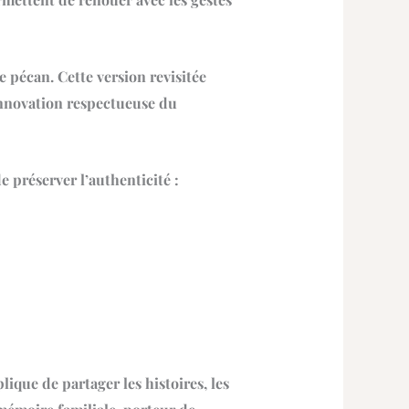
e pécan. Cette version revisitée
 innovation respectueuse du
e préserver l’authenticité :
ique de partager les histoires, les