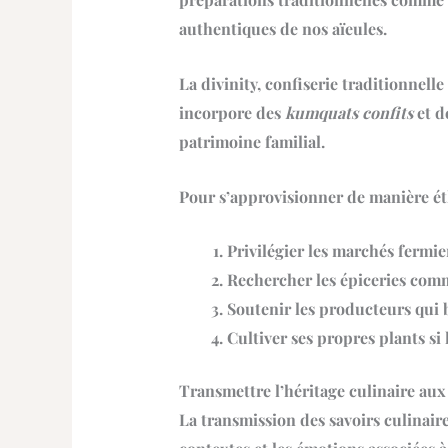
authentiques de nos aïeules.
La divinity, confiserie traditionnell
incorpore des
kumquats confits
et d
patrimoine familial.
Pour s’approvisionner de manière éthi
Privilégier les marchés fermie
Rechercher les épiceries com
Soutenir les producteurs qui 
Cultiver ses propres plants si 
Transmettre l’héritage culinaire aux
La
transmission des savoirs culinair