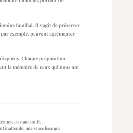
mémoire familiale, porteur de
oine familial. Il s’agit de préserver
s, par exemple, peuvent agrémenter
s disparus. Chaque préparation
rent la mémoire de ceux qui nous ont
r texture-restaurant.fr.
nt inattendu, une sauce lisse qui