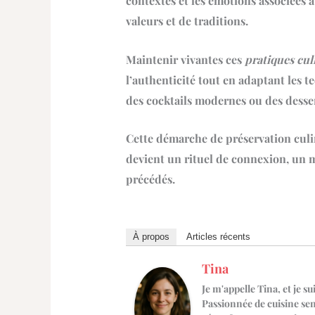
contextes et les émotions associées 
valeurs et de traditions.
Maintenir vivantes ces
pratiques cul
l’authenticité tout en adaptant les
des cocktails modernes ou des desser
Cette démarche de préservation culi
devient un rituel de connexion, un m
précédés.
À propos
Articles récents
Tina
Je m'appelle Tina, et je su
Passionnée de cuisine sens