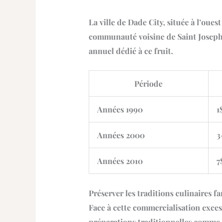
La ville de Dade City, située à l’oue
communauté voisine de Saint Joseph 
annuel dédié à ce fruit.
Période
Années 1990
1
Années 2000
3
Années 2010
7
Préserver les traditions culinaires f
Face à cette commercialisation exces
préparations traditionnelles comme l