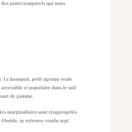
t des ponts temporels qui nous
e. Le kumquat, petit agrume ovale
is accessible et populaire dans le sud
 haut de gamme.
s marginalisées sont réappropriés
e Floride, se retrouve vendu sept