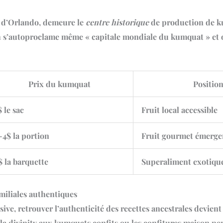
st d’Orlando, demeure le
centre historique
de production de k
s’autoproclame même « capitale mondiale du kumquat » et or
Prix du kumquat
Positio
$ le sac
Fruit local accessible
-4$ la portion
Fruit gourmet émerge
$ la barquette
Superaliment exotiqu
amiliales authentiques
sive, retrouver l’authenticité des
recettes ancestrales
devient 
a divinity aux kumquats confits ou les confitures maison per