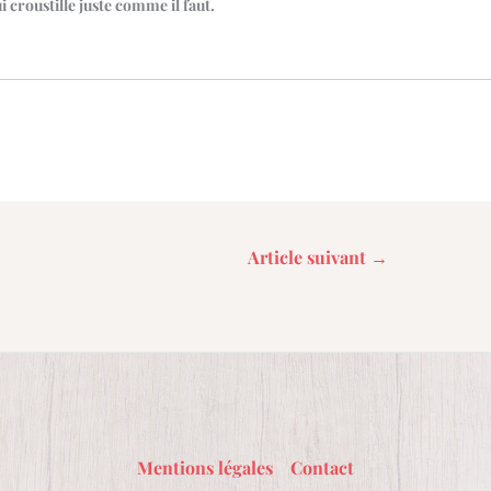
 croustille juste comme il faut.
Article suivant
→
Mentions légales
Contact