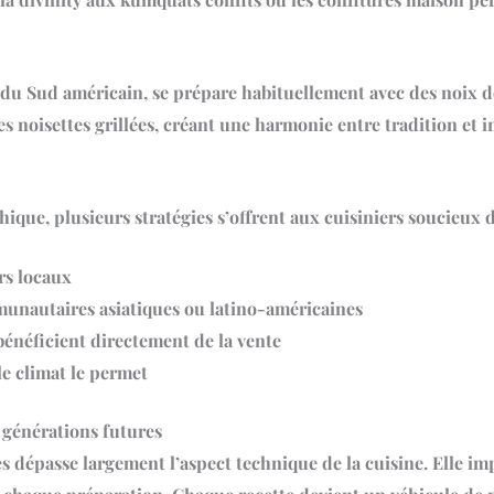
e du Sud américain, se prépare habituellement avec des noix d
es noisettes grillées, créant une harmonie entre tradition et
que, plusieurs stratégies s’offrent aux cuisiniers soucieux d
rs locaux
munautaires asiatiques ou latino-américaines
bénéficient directement de la vente
le climat le permet
 générations futures
es
dépasse largement l’aspect technique de la cuisine. Elle impl