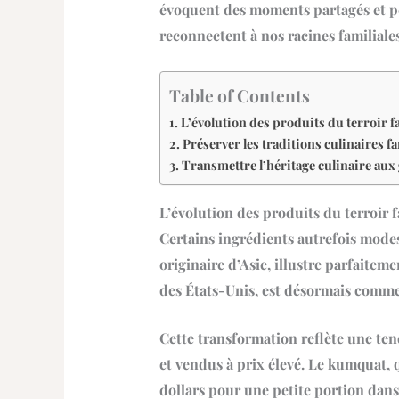
évoquent des moments partagés et pe
reconnectent à nos racines familiales
Table of Contents
L’évolution des produits du terroir fa
Préserver les traditions culinaires f
Transmettre l’héritage culinaire aux
L’évolution des produits du terroir f
Certains ingrédients autrefois mode
originaire d’Asie, illustre parfait
des États-Unis, est désormais comm
Cette transformation reflète une ten
et vendus à prix élevé. Le kumquat, q
dollars pour une petite portion dans 