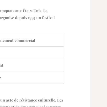
umquats aux États-Unis. La
ganise depuis 1997 un festival
nnement commercial
nt
e
un acte de résistance culturelle. Les
mettent de renouer avec les gestes