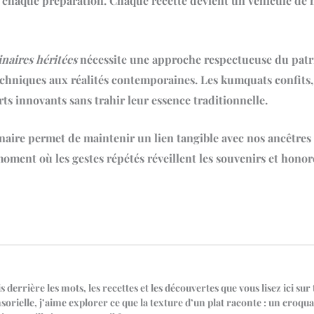
à chaque préparation. Chaque recette devient un véhicule de 
inaires héritées
nécessite une approche respectueuse du patrim
 techniques aux réalités contemporaines. Les kumquats confit
ts innovants sans trahir leur essence traditionnelle.
naire permet de maintenir un lien tangible avec nos ancêtre
oment où les gestes répétés réveillent les souvenirs et hono
is derrière les mots, les recettes et les découvertes que vous lisez ici su
orielle, j’aime explorer ce que la texture d’un plat raconte : un croqua